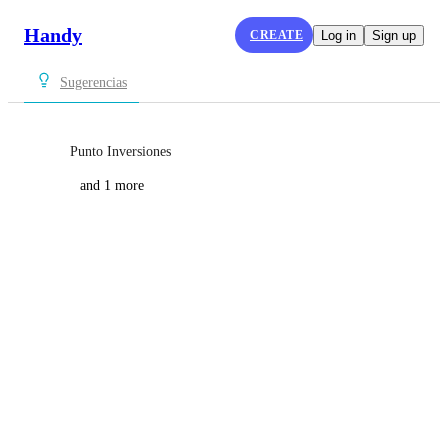
Handy
CREATE
Log in
Sign up
Sugerencias
Punto Inversiones
and 1 more